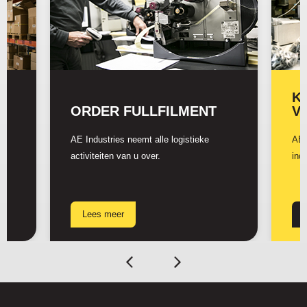
K
ORDER FULLFILMENT
V
AE Industries neemt alle logistieke
AE 
activiteiten van u over.
ind
Lees meer